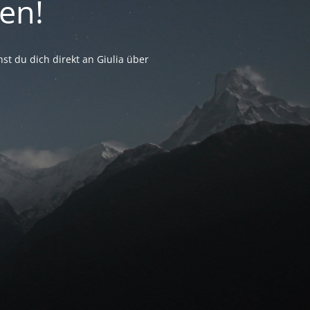
en!
st du dich direkt an Giulia über